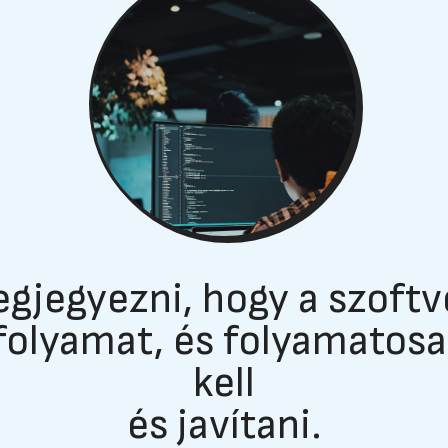
jegyezni, hogy a szoft
folyamat, és folyamatosan
kell
és javítani.