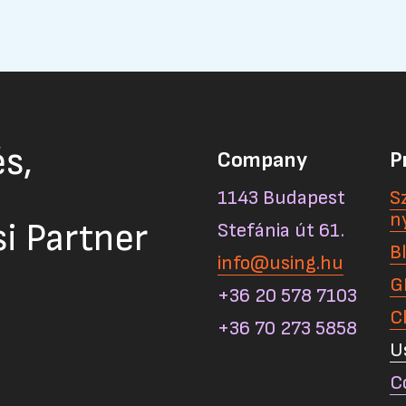
s,
Company
P
1143 Budapest
S
n
si Partner
Stefánia út 61.
B
info@using.hu
G
+36 20 578 7103
C
+36 70 273 5858
U
C