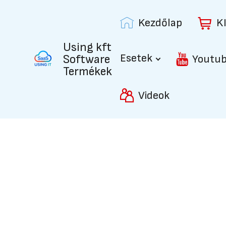
Kezdőlap
K
Using kft
Esetek
Software
Youtu
Termékek
Videok