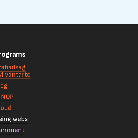
rograms
zabadság
yilvántartó
log
INOP
loud
sing webs
omment