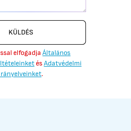
KÜLDÉS
ással elfogadja
Általános
ltételeinket
és
Adatvédelmi
irányelveinket
.