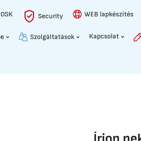
IOSK
WEB lapkészítés
Security
Kapcsolat
be
Szolgáltatások
Írjon n