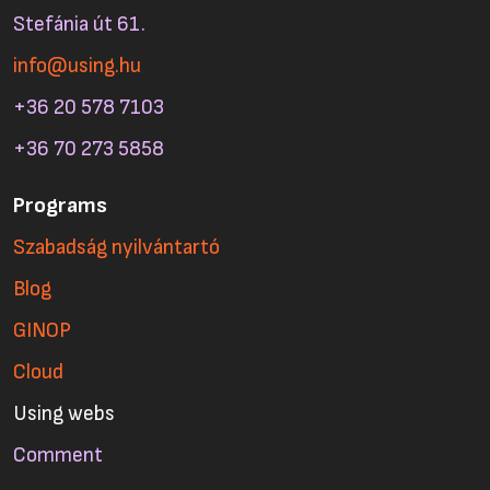
Stefánia út 61.
info@using.hu
+36 20 578 7103
+36 70 273 5858
Programs
Szabadság nyilvántartó
Blog
GINOP
Cloud
Using webs
Comment